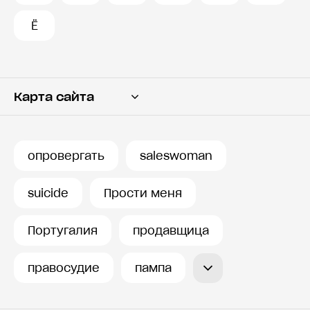
Ё
Карта сайта
Переводчик
Словарь
опровергать
saleswoman
История запросов
suicide
Прости меня
Португалия
продавщица
правосудие
пампа