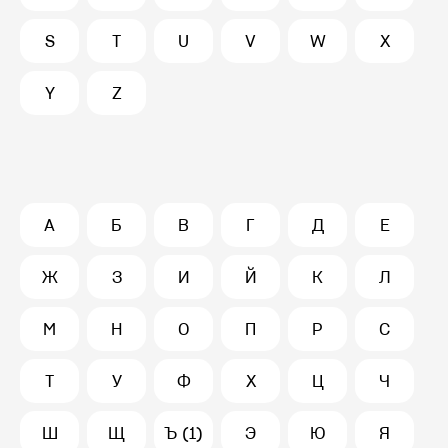
S
T
U
V
W
X
Y
Z
А
Б
В
Г
Д
Е
Ж
З
И
Й
К
Л
М
Н
О
П
Р
С
Т
У
Ф
Х
Ц
Ч
Ш
Щ
Ъ (1)
Э
Ю
Я