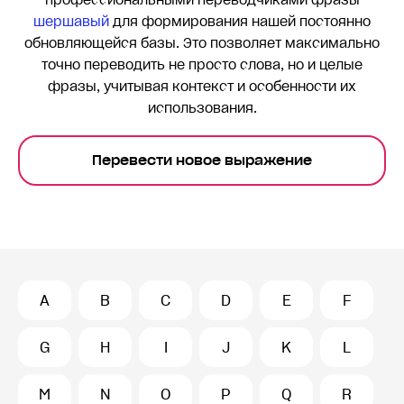
профессиональными переводчиками фразы
шершавый
для формирования нашей постоянно
обновляющейся базы. Это позволяет максимально
точно переводить
не просто слова, но и целые
фразы, учитывая контекст и особенности их
использования.
Перевести новое выражение
A
B
C
D
E
F
G
H
I
J
K
L
M
N
O
P
Q
R