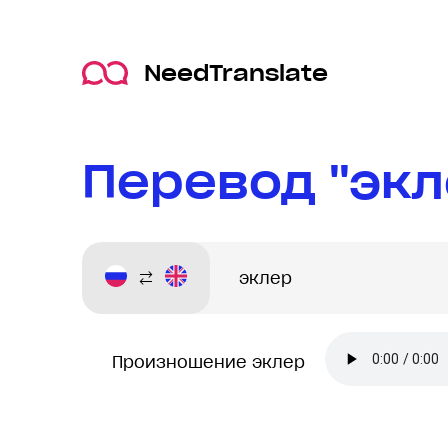
NeedTranslate
Перевод "экл
Произношение эклер