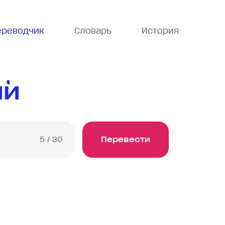
ереводчик
Словарь
История
ий
5
/ 30
Перевести