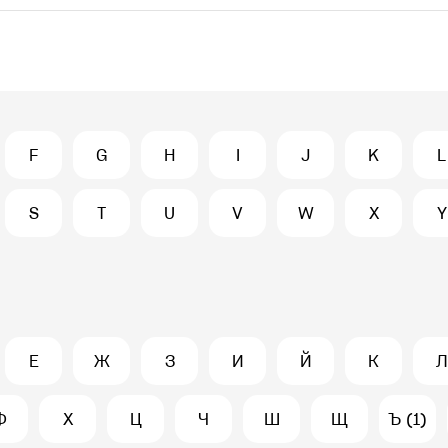
F
G
H
I
J
K
L
S
T
U
V
W
X
Y
Е
Ж
З
И
Й
К
Л
Ф
Х
Ц
Ч
Ш
Щ
Ъ (1)