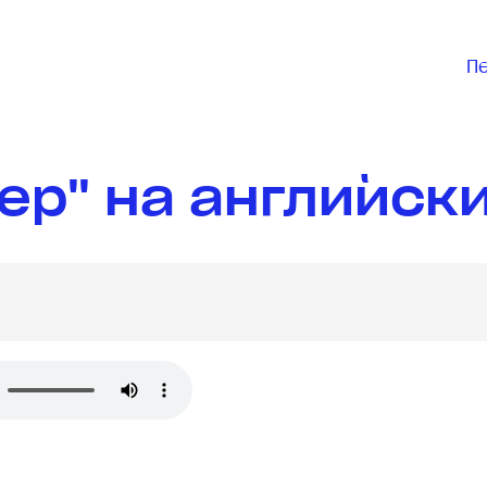
П
ер" на английск