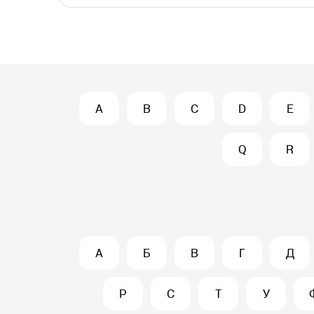
A
B
C
D
E
Q
R
А
Б
В
Г
Д
Р
С
Т
У