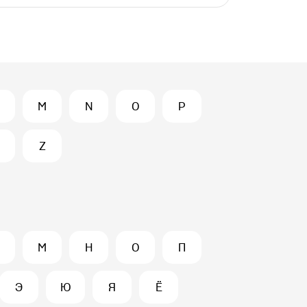
M
N
O
P
Z
М
Н
О
П
Э
Ю
Я
Ё