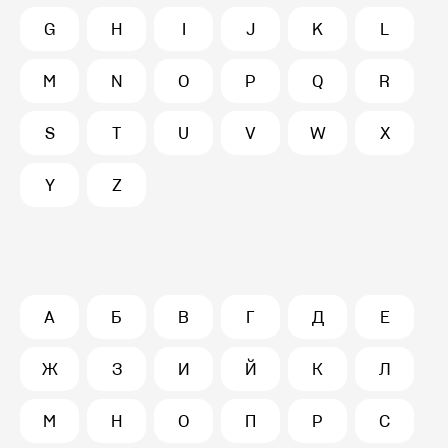
G
H
I
J
K
L
M
N
O
P
Q
R
S
T
U
V
W
X
Y
Z
А
Б
В
Г
Д
Е
Ж
З
И
Й
К
Л
М
Н
О
П
Р
С