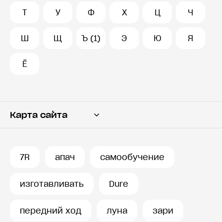
Т
У
Ф
Х
Ц
Ч
Ш
Щ
Ъ (1)
Э
Ю
Я
Ё
Карта сайта
Переводчик
Словарь
7R
апач
самообучение
История запросов
изготавливать
Dure
передний ход
луна
зари