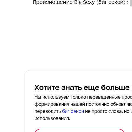
Произношение Big Sexy (биг сэкси) :
Хотите знать еще больше
Мы используем только переведенные пр
формирования нашей постоянно обновляю
переводить
биг сэкси
не просто слова, но
использования.