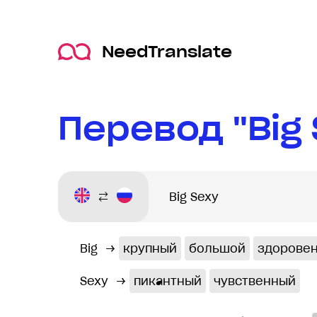
NeedTranslate
Перевод "Big
Big
→
крупный
большой
здорове
Sexy
→
пикантный
чувственный