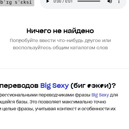
bˈɪɡ sˈɛksi
Ничего не найдено
Попробуйте ввести что-нибудь другое или
воспользуйтесь общим каталогом слов
 переводов
Big Sexy
(биг сэкси)?
офессиональными переводчиками фразы
Big Sexy
для
щейся базы. Это позволяет максимально точно
 и целые фразы, учитывая контекст и особенности их