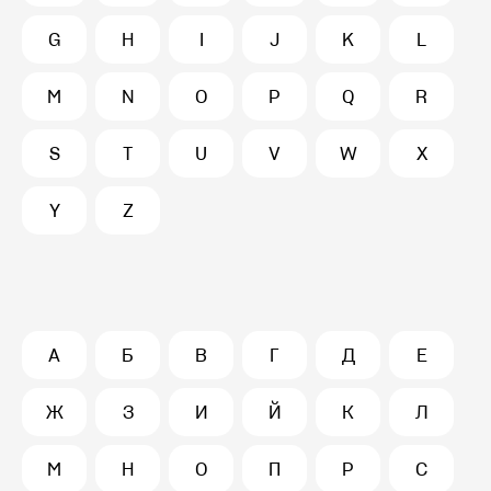
G
H
I
J
K
L
M
N
O
P
Q
R
S
T
U
V
W
X
Y
Z
А
Б
В
Г
Д
Е
Ж
З
И
Й
К
Л
М
Н
О
П
Р
С