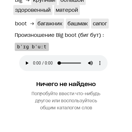
Big
→
крупный
большой
здоровенный
матерой
boot
→
багажник
башмак
сапог
Произношение Big boot (биг бут) :
bˈɪɡ bˈuːt
Ничего не найдено
Попробуйте ввести что-нибудь
другое или воспользуйтесь
общим каталогом слов