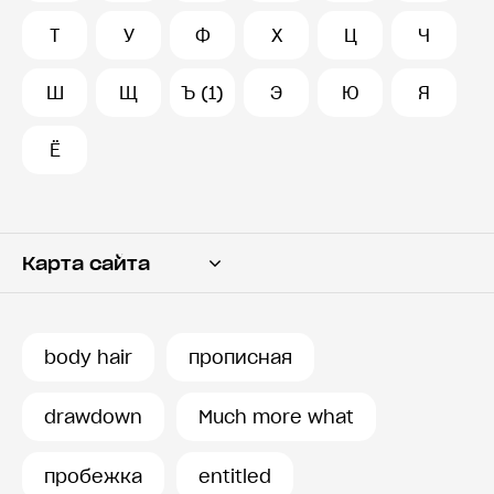
Т
У
Ф
Х
Ц
Ч
Ш
Щ
Ъ (1)
Э
Ю
Я
Ё
Карта сайта
Переводчик
Словарь
body hair
прописная
История запросов
drawdown
Much more what
пробежка
entitled