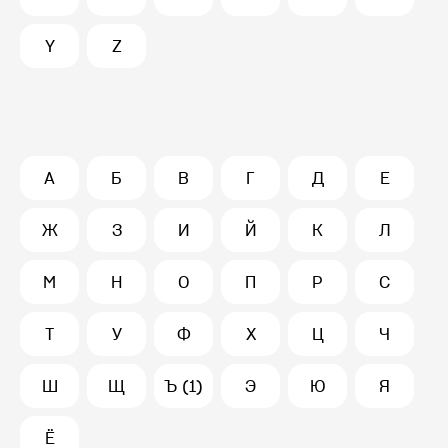
Y
Z
А
Б
В
Г
Д
Е
Ж
З
И
Й
К
Л
М
Н
О
П
Р
С
Т
У
Ф
Х
Ц
Ч
Ш
Щ
Ъ (1)
Э
Ю
Я
Ё