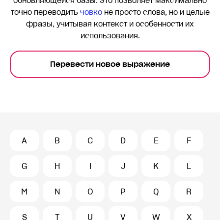
обновляющейся базы. Это позволяет максимально
точно переводить
човко
не просто слова, но и целые
фразы, учитывая контекст и особенности их
использования.
Перевести новое выражение
A
B
C
D
E
F
G
H
I
J
K
L
M
N
O
P
Q
R
S
T
U
V
W
X