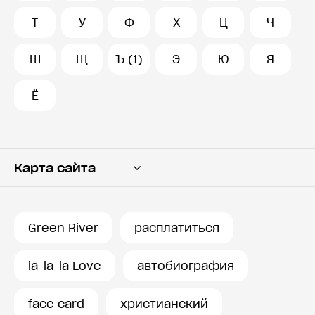
Т
У
Ф
Х
Ц
Ч
Ш
Щ
Ъ (1)
Э
Ю
Я
Ё
Карта сайта
Переводчик
Словарь
Green River
расплатиться
История запросов
la-la-la Love
автобиография
face card
христианский