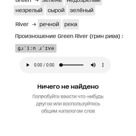
Green
→
зелень
недозрелый
незрелый
сырой
зелёный
River
→
речной
река
Произношение Green River (грин рива) :
ɡɹˈiːn ɹˈɪvə
Ничего не найдено
Попробуйте ввести что-нибудь
другое или воспользуйтесь
общим каталогом слов