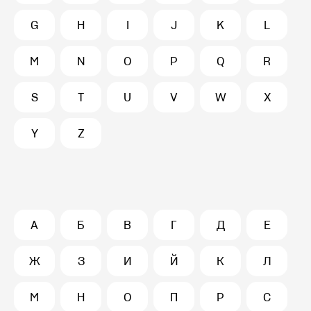
G
H
I
J
K
L
M
N
O
P
Q
R
S
T
U
V
W
X
Y
Z
А
Б
В
Г
Д
Е
Ж
З
И
Й
К
Л
М
Н
О
П
Р
С