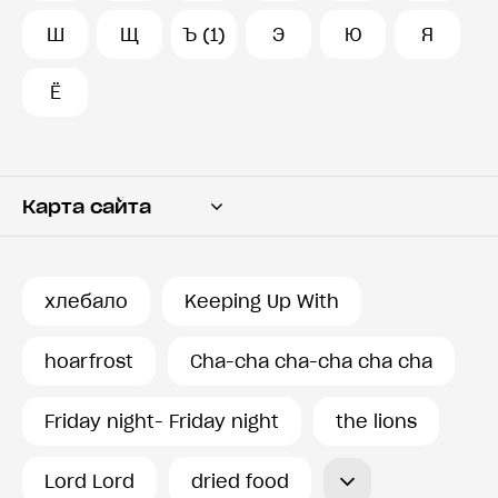
Ш
Щ
Ъ (1)
Э
Ю
Я
Ё
Карта сайта
Переводчик
Словарь
хлебало
Keeping Up With
История запросов
hoarfrost
Cha-cha cha-cha cha cha
Friday night- Friday night
the lions
Lord Lord
dried food