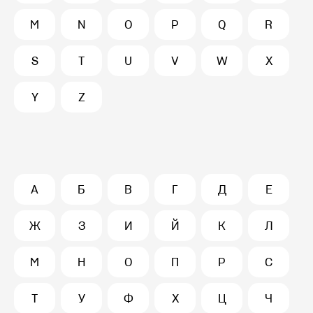
M
N
O
P
Q
R
S
T
U
V
W
X
Y
Z
А
Б
В
Г
Д
Е
Ж
З
И
Й
К
Л
М
Н
О
П
Р
С
Т
У
Ф
Х
Ц
Ч