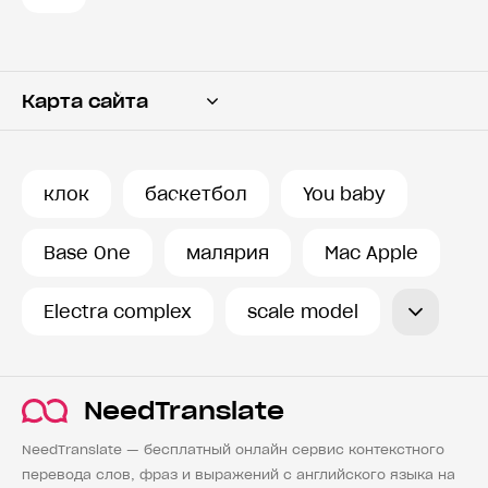
Карта сайта
Переводчик
Словарь
клок
баскетбол
You baby
История запросов
Base One
малярия
Mac Apple
Electra complex
scale model
NeedTranslate
NeedTranslate — бесплатный онлайн сервис контекстного
перевода слов, фраз и выражений с английского языка на