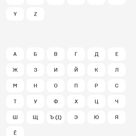
Y
Z
А
Б
В
Г
Д
Е
Ж
З
И
Й
К
Л
М
Н
О
П
Р
С
Т
У
Ф
Х
Ц
Ч
Ш
Щ
Ъ (1)
Э
Ю
Я
Ё