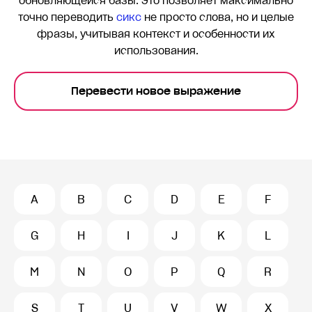
обновляющейся базы. Это позволяет максимально
точно переводить
сикс
не просто слова, но и целые
фразы, учитывая контекст и особенности их
использования.
Перевести новое выражение
A
B
C
D
E
F
G
H
I
J
K
L
M
N
O
P
Q
R
S
T
U
V
W
X