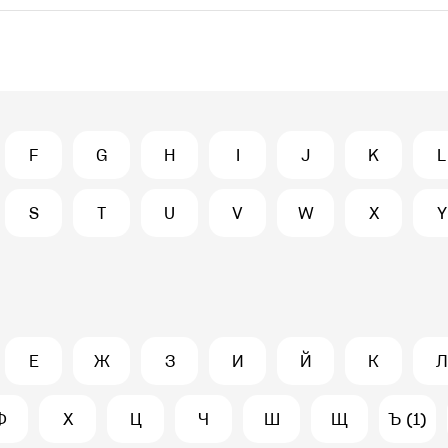
F
G
H
I
J
K
L
S
T
U
V
W
X
Y
Е
Ж
З
И
Й
К
Л
Ф
Х
Ц
Ч
Ш
Щ
Ъ (1)