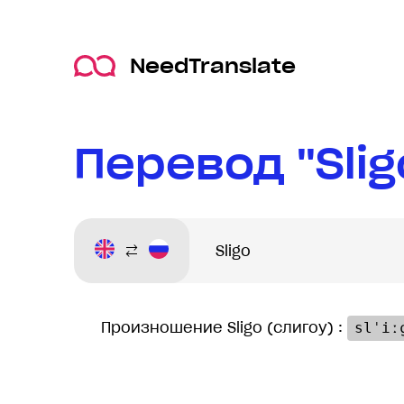
NeedTranslate
Перевод "Slig
Произношение Sligo (слигоу) :
slˈiː