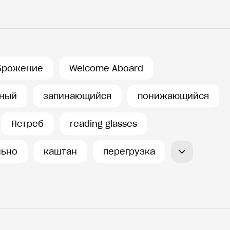
Брожение
Welcome Aboard
нный
запинающийся
понижающийся
Ястреб
reading glasses
льно
каштан
перегрузка