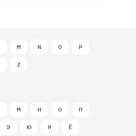
M
N
O
P
Z
М
Н
О
П
Э
Ю
Я
Ё