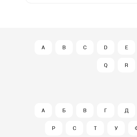
A
B
C
D
E
Q
R
А
Б
В
Г
Д
Р
С
Т
У