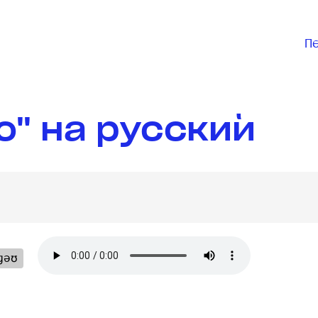
П
o" на русский
ɡəʊ