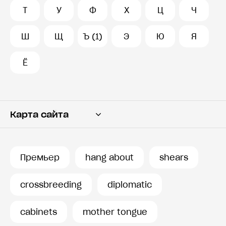
Т
У
Ф
Х
Ц
Ч
Ш
Щ
Ъ (1)
Э
Ю
Я
Ё
Карта сайта
Переводчик
Словарь
Премьер
hang about
shears
История запросов
crossbreeding
diplomatic
cabinets
mother tongue