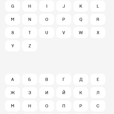
G
H
I
J
K
L
M
N
O
P
Q
R
S
T
U
V
W
X
Y
Z
А
Б
В
Г
Д
Е
Ж
З
И
Й
К
Л
М
Н
О
П
Р
С