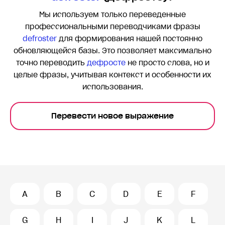
Мы используем только переведенные
профессиональными переводчиками фразы
defroster
для формирования нашей постоянно
обновляющейся базы. Это позволяет максимально
точно переводить
дефросте
не просто слова, но и
целые фразы, учитывая контекст и особенности их
использования.
Перевести новое выражение
A
B
C
D
E
F
G
H
I
J
K
L