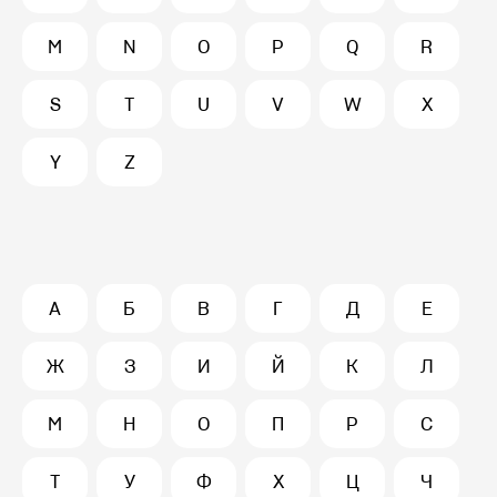
M
N
O
P
Q
R
S
T
U
V
W
X
Y
Z
А
Б
В
Г
Д
Е
Ж
З
И
Й
К
Л
М
Н
О
П
Р
С
Т
У
Ф
Х
Ц
Ч