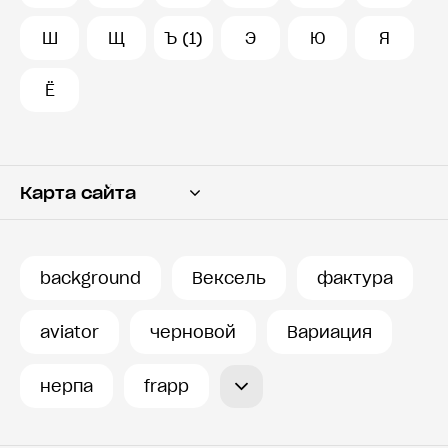
Ш
Щ
Ъ (1)
Э
Ю
Я
Ё
Карта сайта
Переводчик
Словарь
background
Вексель
фактура
История запросов
aviator
черновой
Вариация
нерпа
frapp