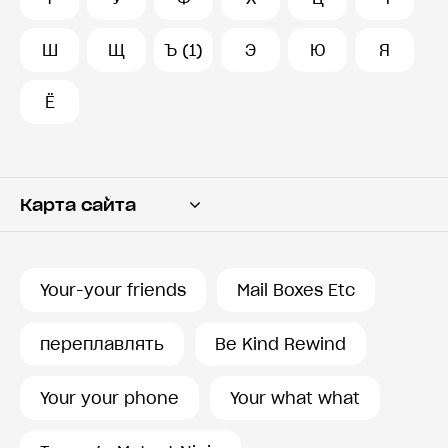
Ш
Щ
Ъ (1)
Э
Ю
Я
Ё
Карта сайта
Переводчик
Словарь
Your-your friends
Mail Boxes Etc
История запросов
переплавлять
Be Kind Rewind
Your your phone
Your what what