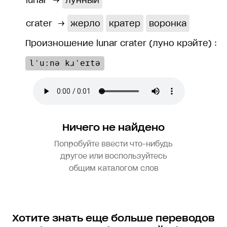
lunar
→
лунный
crater
→
жерло
кратер
воронка
Произношение lunar crater (луно крэйте) :
lˈuːnə kɹˈeɪtə
Ничего не найдено
Попробуйте ввести что-нибудь
другое или воспользуйтесь
общим каталогом слов
Хотите знать еще больше переводов