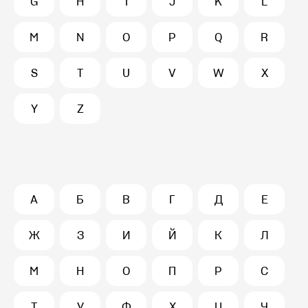
G
H
I
J
K
L
M
N
O
P
Q
R
S
T
U
V
W
X
Y
Z
А
Б
В
Г
Д
Е
Ж
З
И
Й
К
Л
М
Н
О
П
Р
С
Т
У
Ф
Х
Ц
Ч