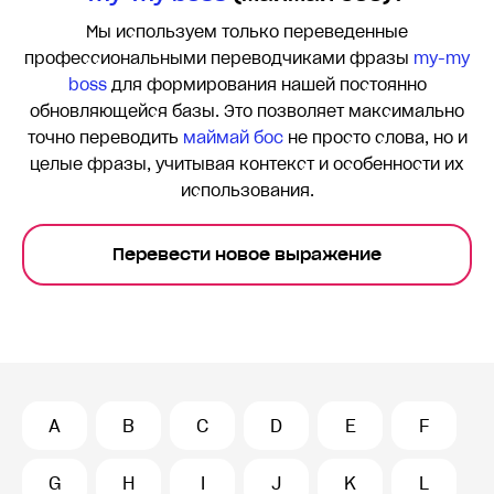
Мы используем только переведенные
профессиональными переводчиками фразы
my-my
boss
для формирования нашей постоянно
обновляющейся базы. Это позволяет максимально
точно переводить
маймай бос
не просто слова, но и
целые фразы, учитывая контекст и особенности их
использования.
Перевести новое выражение
A
B
C
D
E
F
G
H
I
J
K
L