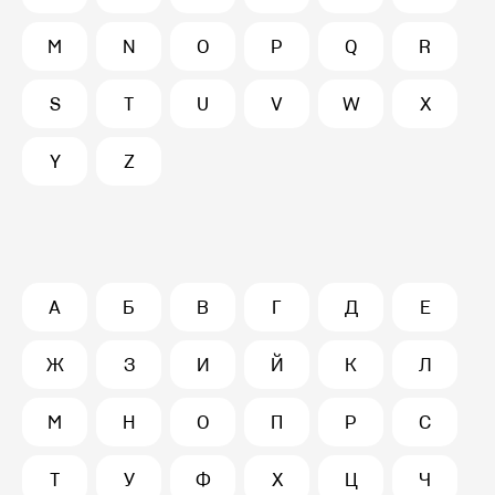
M
N
O
P
Q
R
S
T
U
V
W
X
Y
Z
А
Б
В
Г
Д
Е
Ж
З
И
Й
К
Л
М
Н
О
П
Р
С
Т
У
Ф
Х
Ц
Ч