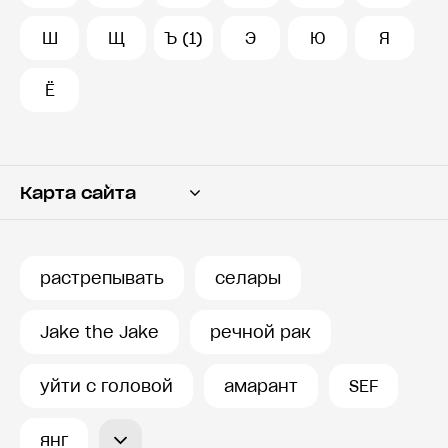
Ш
Щ
Ъ (1)
Э
Ю
Я
Ё
Карта сайта
Переводчик
Словарь
растрепывать
селары
История запросов
Jake the Jake
речной рак
уйти с головой
амарант
SEF
янг