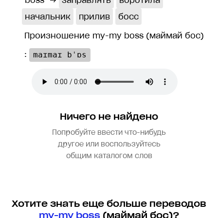
boss
→
заправлять
воротила
начальник
прилив
босс
Произношение my-my boss (маймай бос)
:
maɪmaɪ bˈɒs
Ничего не найдено
Попробуйте ввести что-нибудь
другое или воспользуйтесь
общим каталогом слов
Хотите знать еще больше переводов
my-my boss
(маймай бос)?