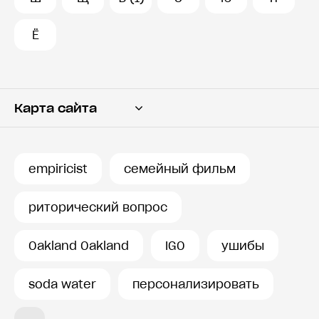
Ё
Карта сайта
Переводчик
Словарь
empiricist
семейный фильм
История запросов
риторический вопрос
Oakland Oakland
IGO
ушибы
soda water
персонализировать