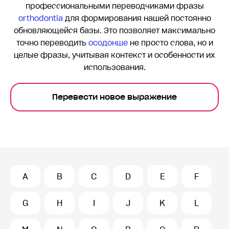
профессиональными переводчиками фразы
orthodontia
для формирования нашей постоянно
обновляющейся базы. Это позволяет максимально
точно переводить
осодонше
не просто слова, но и
целые фразы, учитывая контекст и особенности их
использования.
Перевести новое выражение
A
B
C
D
E
F
G
H
I
J
K
L