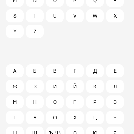
M
N
O
P
Q
R
S
T
U
V
W
X
Y
Z
А
Б
В
Г
Д
Е
Ж
З
И
Й
К
Л
М
Н
О
П
Р
С
Т
У
Ф
Х
Ц
Ч
Ш
Щ
Ъ (1)
Э
Ю
Я