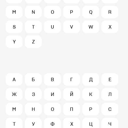
M
N
O
P
Q
R
S
T
U
V
W
X
Y
Z
А
Б
В
Г
Д
Е
Ж
З
И
Й
К
Л
М
Н
О
П
Р
С
Т
У
Ф
Х
Ц
Ч