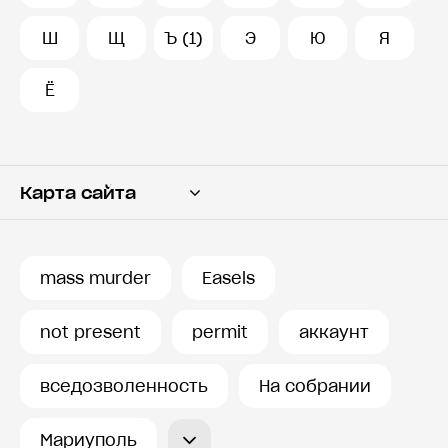
Ш
Щ
Ъ (1)
Э
Ю
Я
Ё
Карта сайта
Переводчик
Словарь
mass murder
Easels
История запросов
not present
permit
аккаунт
вседозволенность
На собрании
Мариуполь