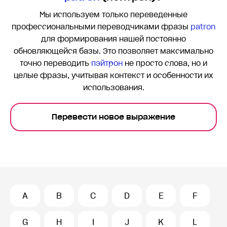
Мы используем только переведенные
профессиональными переводчиками фразы
patron
для формирования нашей постоянно
обновляющейся базы. Это позволяет максимально
точно переводить
пэйтрон
не просто слова, но и
целые фразы, учитывая контекст и особенности их
использования.
Перевести новое выражение
A
B
C
D
E
F
G
H
I
J
K
L