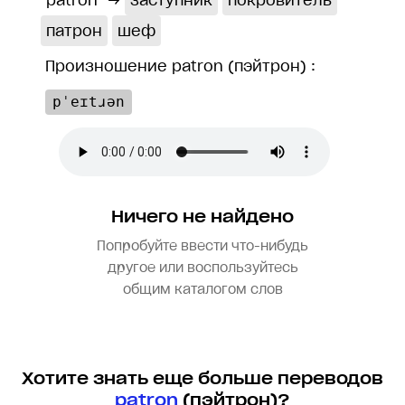
patron
→
заступник
покровитель
патрон
шеф
Произношение patron (пэйтрон) :
pˈeɪtɹən
Ничего не найдено
Попробуйте ввести что-нибудь
другое или воспользуйтесь
общим каталогом слов
Хотите знать еще больше переводов
patron
(пэйтрон)?