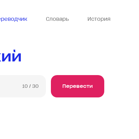
ереводчик
Словарь
История
кий
10
/ 30
Перевести