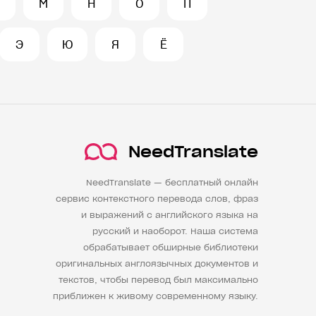
М
Н
О
П
Э
Ю
Я
Ё
NeedTranslate
NeedTranslate — бесплатный онлайн
сервис контекстного перевода слов, фраз
и выражений с английского языка на
русский и наоборот. Наша система
обрабатывает обширные библиотеки
оригинальных англоязычных документов и
текстов, чтобы перевод был максимально
приближен к живому современному языку.