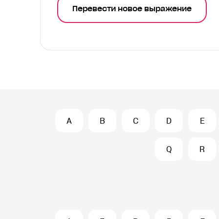
Перевести новое выражение
A
B
C
D
E
Q
R