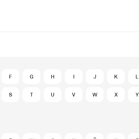
F
G
H
I
J
K
L
S
T
U
V
W
X
Y