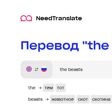
NeedTranslate
Перевод "the
the
→
тем
тот
beasts
→
животное
скот
скотина