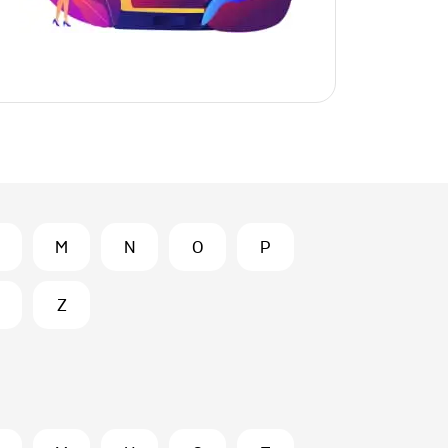
M
N
O
P
Z