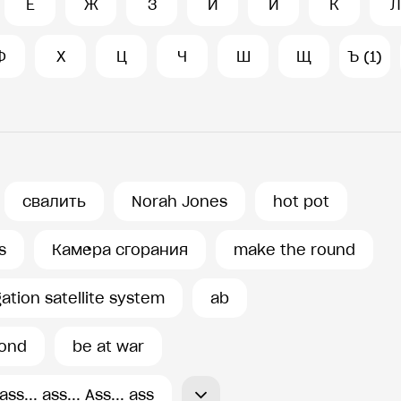
Е
Ж
З
И
Й
К
Л
Ф
Х
Ц
Ч
Ш
Щ
Ъ (1)
свалить
Norah Jones
hot pot
s
Камера сгорания
make the round
gation satellite system
ab
mond
be at war
 ass... ass... Ass... ass