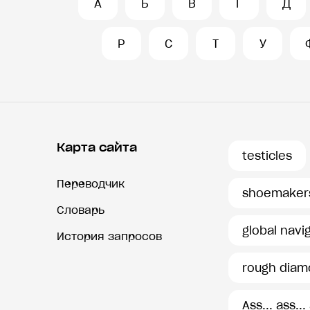
А
Б
В
Г
Д
Р
С
Т
У
Карта сайта
testicles
Переводчик
shoemaker
Словарь
global navi
История запросов
rough dia
Ass... ass...