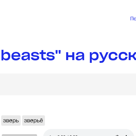
П
 beasts" на русс
зверь
зверьё