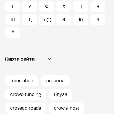
Т
У
Ф
Х
Ц
Ч
Ш
Щ
Ъ (1)
Э
Ю
Я
Ё
Карта сайта
Переводчик
Словарь
translation
creperie
История запросов
crowd funding
блуза
crossed roads
crow's-nest