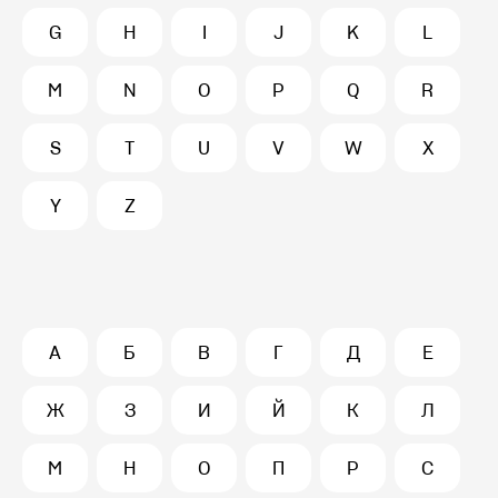
G
H
I
J
K
L
M
N
O
P
Q
R
S
T
U
V
W
X
Y
Z
А
Б
В
Г
Д
Е
Ж
З
И
Й
К
Л
М
Н
О
П
Р
С