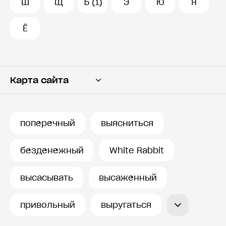
Ш
Щ
Ъ (1)
Э
Ю
Я
Ё
Карта сайта
Переводчик
Словарь
поперечный
выясниться
История запросов
безденежный
White Rabbit
высасывать
высаженный
привольный
выругаться