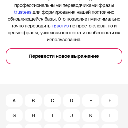
профессиональными переводчиками фразы
trustees
для формирования нашей постоянно
обновляющейся базы. Это позволяет максимально
точно переводить
трастиз
не просто слова, но и
целые фразы, учитывая контекст и особенности их
использования.
Перевести новое выражение
A
B
C
D
E
F
G
H
I
J
K
L