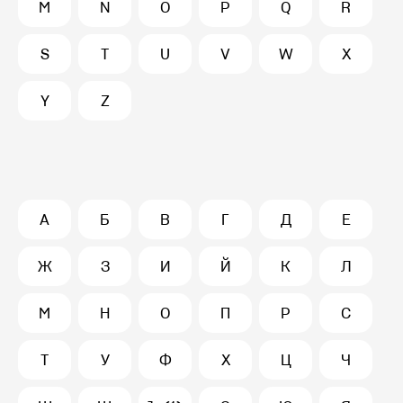
M
N
O
P
Q
R
S
T
U
V
W
X
Y
Z
А
Б
В
Г
Д
Е
Ж
З
И
Й
К
Л
М
Н
О
П
Р
С
Т
У
Ф
Х
Ц
Ч