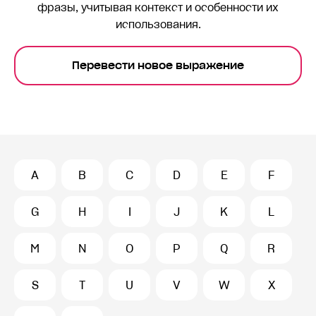
фразы, учитывая контекст и особенности их
использования.
Перевести новое выражение
A
B
C
D
E
F
G
H
I
J
K
L
M
N
O
P
Q
R
S
T
U
V
W
X