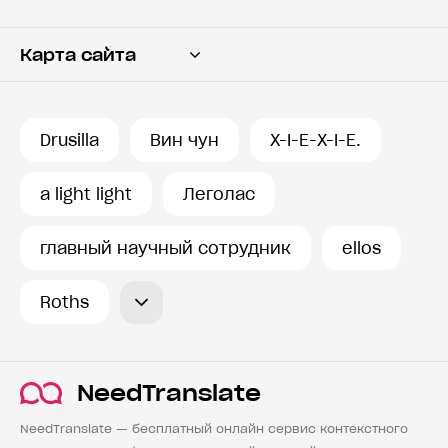
Карта сайта
Переводчик
Словарь
Drusilla
Вин чун
X-I-E-X-I-E.
История запросов
a light light
Леголас
главный научный сотрудник
ellos
Roths
NeedTranslate
NeedTranslate — бесплатный онлайн сервис контекстного