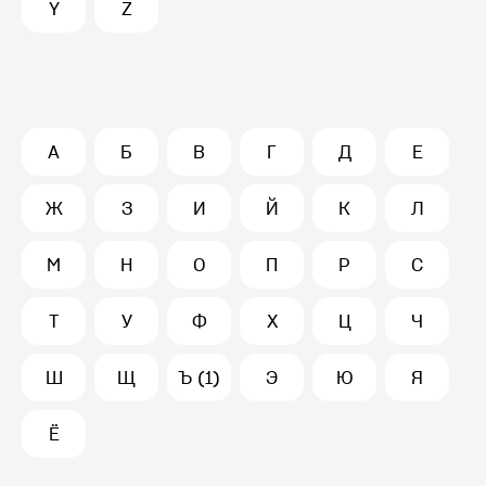
Y
Z
А
Б
В
Г
Д
Е
Ж
З
И
Й
К
Л
М
Н
О
П
Р
С
Т
У
Ф
Х
Ц
Ч
Ш
Щ
Ъ (1)
Э
Ю
Я
Ё