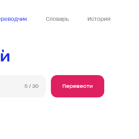
ереводчик
Словарь
История
ий
5
/ 30
Перевести