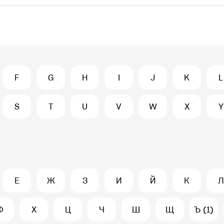
F
G
H
I
J
K
L
S
T
U
V
W
X
Y
Е
Ж
З
И
Й
К
Л
Ф
Х
Ц
Ч
Ш
Щ
Ъ (1)