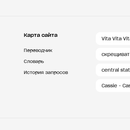
Карта сайта
Vita Vita Vi
Переводчик
скрещиват
Словарь
central sta
История запросов
Cassie - Ca