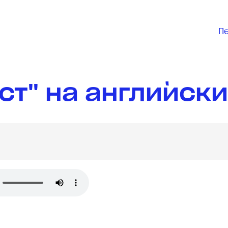
П
ст" на английск