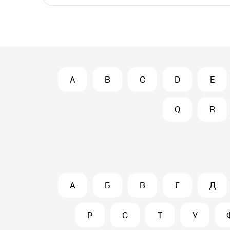
A
B
C
D
E
Q
R
А
Б
В
Г
Д
Р
С
Т
У