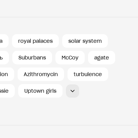
ta
royal palaces
solar system
ь
Suburbans
McCoy
agate
tion
Azithromycin
turbulence
ssie
Uptown girls