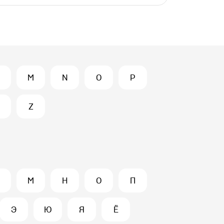
M
N
O
P
Z
М
Н
О
П
Э
Ю
Я
Ё