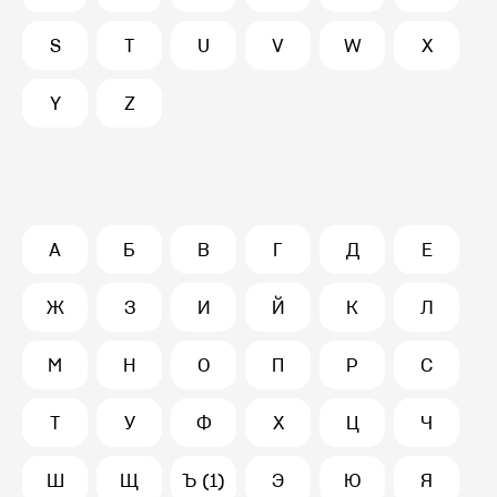
S
T
U
V
W
X
Y
Z
А
Б
В
Г
Д
Е
Ж
З
И
Й
К
Л
М
Н
О
П
Р
С
Т
У
Ф
Х
Ц
Ч
Ш
Щ
Ъ (1)
Э
Ю
Я