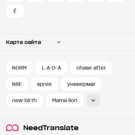
Ё
Карта сайта
Переводчик
Словарь
NORM
L-A-D-A
chase after
История запросов
NSE
spree
универмаг
new birth
Mama lion
NeedTranslate