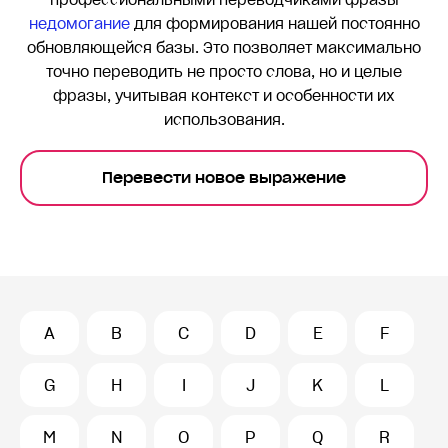
профессиональными переводчиками фразы
недомогание
для формирования нашей постоянно
обновляющейся базы. Это позволяет максимально
точно переводить
не просто слова, но и целые
фразы, учитывая контекст и особенности их
использования.
Перевести новое выражение
A
B
C
D
E
F
G
H
I
J
K
L
M
N
O
P
Q
R