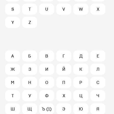
S
T
U
V
W
X
Y
Z
А
Б
В
Г
Д
Е
Ж
З
И
Й
К
Л
М
Н
О
П
Р
С
Т
У
Ф
Х
Ц
Ч
Ш
Щ
Ъ (1)
Э
Ю
Я