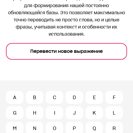
для формирования нашей постоянно
обновляющейся базы. Это позволяет максимально
точно переводить
не просто слова, но и целые
фразы, учитывая контекст и особенности их
использования.
Перевести новое выражение
A
B
C
D
E
F
G
H
I
J
K
L
M
N
O
P
Q
R