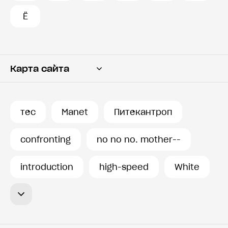
Ё
Карта сайта
Переводчик
Словарь
тес
Manet
Питекантроп
История запросов
confronting
no no no. mother--
introduction
high-speed
White