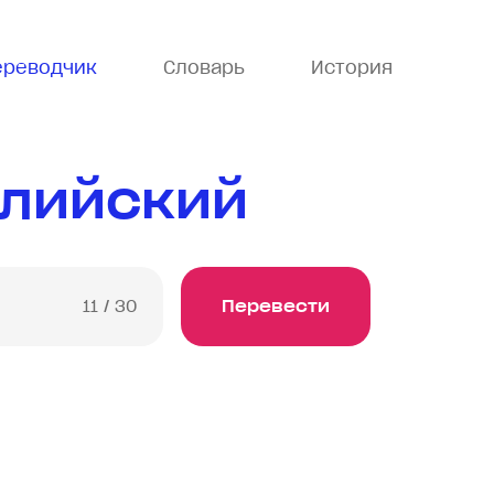
ереводчик
Словарь
История
глийский
11
/ 30
Перевести