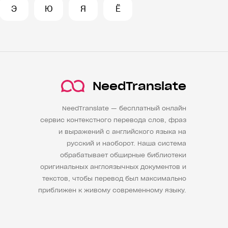
Э
Ю
Я
Ё
NeedTranslate
NeedTranslate — бесплатный онлайн
сервис контекстного перевода слов, фраз
и выражений с английского языка на
русский и наоборот. Наша система
обрабатывает обширные библиотеки
оригинальных англоязычных документов и
текстов, чтобы перевод был максимально
приближен к живому современному языку.