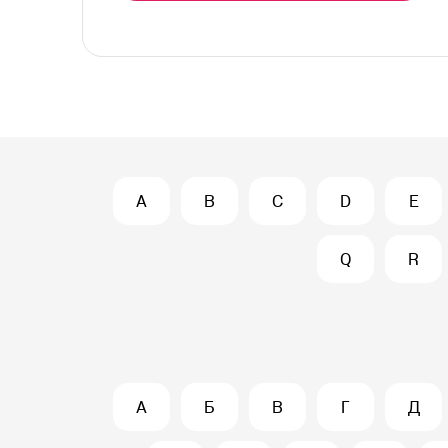
A
B
C
D
E
Q
R
А
Б
В
Г
Д