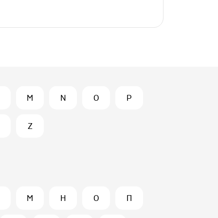
M
N
O
P
Z
М
Н
О
П