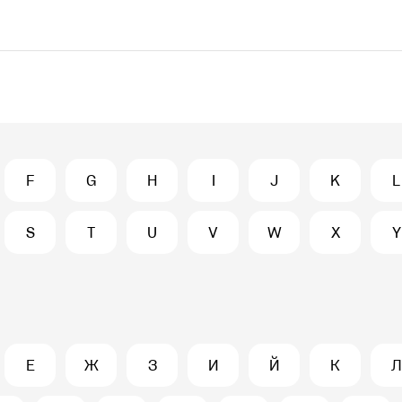
F
G
H
I
J
K
L
S
T
U
V
W
X
Y
Е
Ж
З
И
Й
К
Л