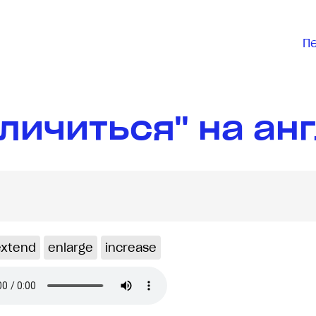
П
личиться" на ан
extend
enlarge
increase