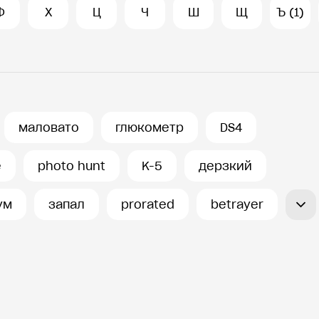
Ф
Х
Ц
Ч
Ш
Щ
Ъ (1)
маловато
глюкометр
DS4
e
photo hunt
K-5
дерзкий
ум
запал
prorated
betrayer