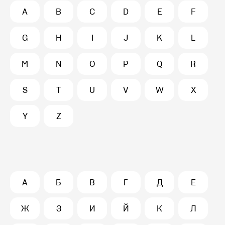
A
B
C
D
E
F
G
H
I
J
K
L
M
N
O
P
Q
R
S
T
U
V
W
X
Y
Z
А
Б
В
Г
Д
Е
Ж
З
И
Й
К
Л