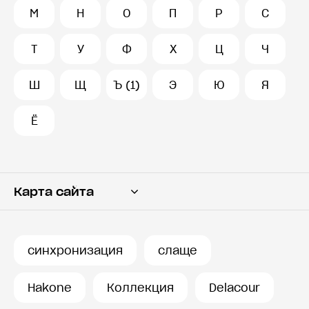
М
Н
О
П
Р
С
Т
У
Ф
Х
Ц
Ч
Ш
Щ
Ъ (1)
Э
Ю
Я
Ё
Карта сайта
Переводчик
Словарь
синхронизация
слаще
История запросов
Hakone
Коллекция
Delacour