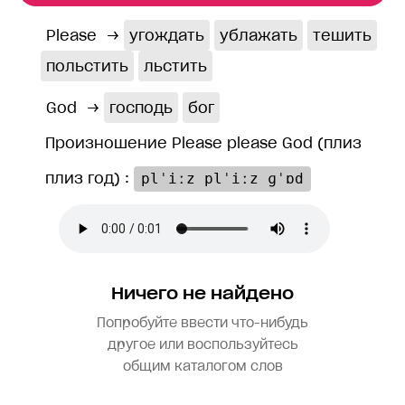
Please
→
угождать
ублажать
тешить
польстить
льстить
God
→
господь
бог
Произношение Please please God (плиз
плиз год) :
plˈiːz plˈiːz ɡˈɒd
Ничего не найдено
Попробуйте ввести что-нибудь
другое или воспользуйтесь
общим каталогом слов