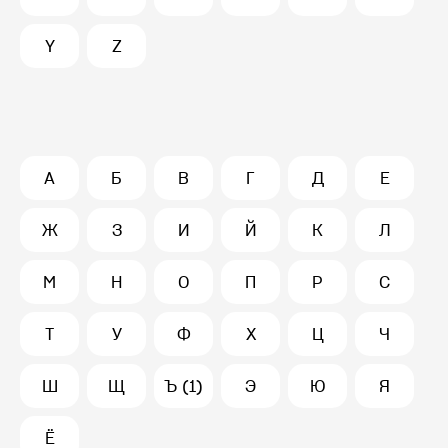
Y
Z
А
Б
В
Г
Д
Е
Ж
З
И
Й
К
Л
М
Н
О
П
Р
С
Т
У
Ф
Х
Ц
Ч
Ш
Щ
Ъ (1)
Э
Ю
Я
Ё