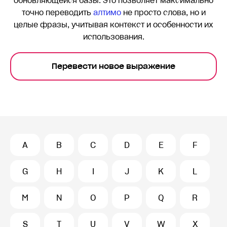
обновляющейся базы. Это позволяет максимально
точно переводить
алтимо
не просто слова, но и
целые фразы, учитывая контекст и особенности их
использования.
Перевести новое выражение
A
B
C
D
E
F
G
H
I
J
K
L
M
N
O
P
Q
R
S
T
U
V
W
X