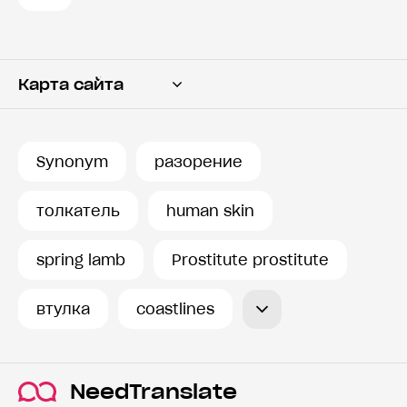
Карта сайта
Переводчик
Словарь
Synonym
разорение
История запросов
толкатель
human skin
spring lamb
Prostitute prostitute
втулка
coastlines
NeedTranslate