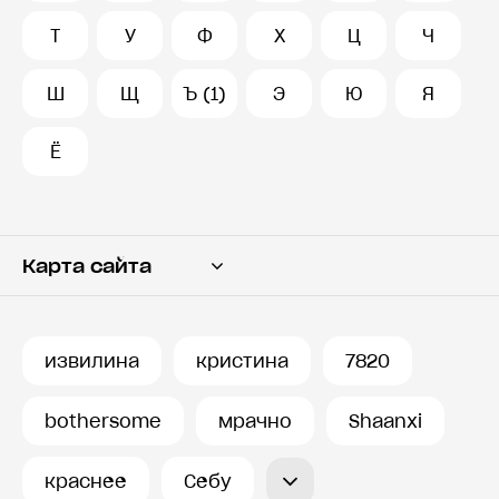
Т
У
Ф
Х
Ц
Ч
Ш
Щ
Ъ (1)
Э
Ю
Я
Ё
Карта сайта
Переводчик
Словарь
извилина
кристина
7820
История запросов
bothersome
мрачно
Shaanxi
краснее
Себу