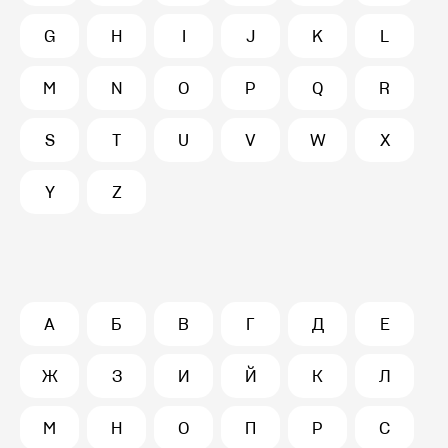
G
H
I
J
K
L
M
N
O
P
Q
R
S
T
U
V
W
X
Y
Z
А
Б
В
Г
Д
Е
Ж
З
И
Й
К
Л
М
Н
О
П
Р
С