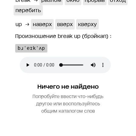
break
→
разлом
окно
прорыв
отход
перебить
up
→
наверх
вверх
кверху
Произношение break up (брэйкап) :
bɹˈeɪkˈʌp
Ничего не найдено
Попробуйте ввести что-нибудь
другое или воспользуйтесь
общим каталогом слов