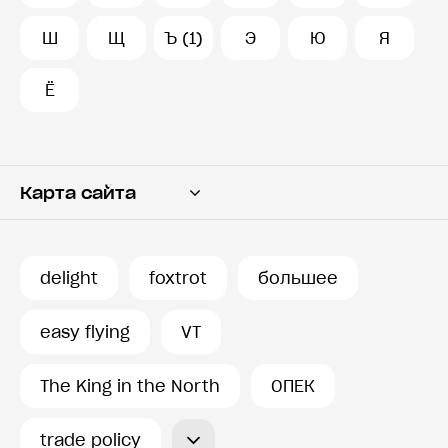
Ш
Щ
Ъ (1)
Э
Ю
Я
Ё
Карта сайта
Переводчик
Словарь
delight
foxtrot
большее
История запросов
easy flying
VT
The King in the North
ОПЕК
trade policy