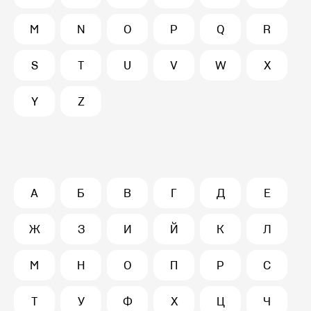
M
N
O
P
Q
R
S
T
U
V
W
X
Y
Z
А
Б
В
Г
Д
Е
Ж
З
И
Й
К
Л
М
Н
О
П
Р
С
Т
У
Ф
Х
Ц
Ч