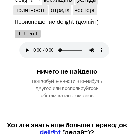
delight
→
восхищать
услада
приятность
отрада
восторг
Произношение delight (делайт) :
dɪlˈaɪt
Ничего не найдено
Попробуйте ввести что-нибудь
другое или воспользуйтесь
общим каталогом слов
Хотите знать еще больше переводов
delight
(делайт)?