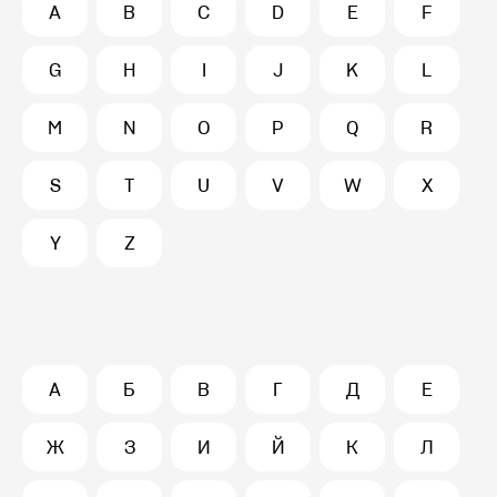
A
B
C
D
E
F
G
H
I
J
K
L
M
N
O
P
Q
R
S
T
U
V
W
X
Y
Z
А
Б
В
Г
Д
Е
Ж
З
И
Й
К
Л