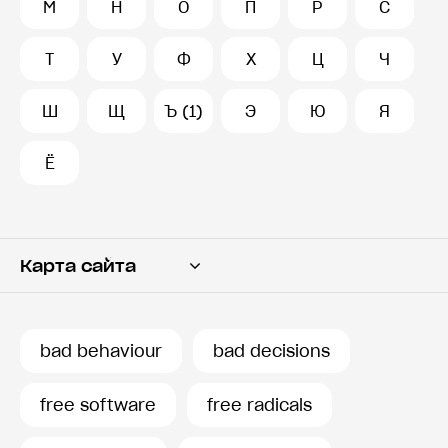
М
Н
О
П
Р
С
Т
У
Ф
Х
Ц
Ч
Ш
Щ
Ъ (1)
Э
Ю
Я
Ё
Карта сайта
Переводчик
Словарь
bad behaviour
bad decisions
История запросов
free software
free radicals