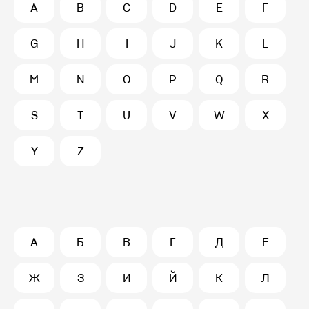
A
B
C
D
E
F
G
H
I
J
K
L
M
N
O
P
Q
R
S
T
U
V
W
X
Y
Z
А
Б
В
Г
Д
Е
Ж
З
И
Й
К
Л