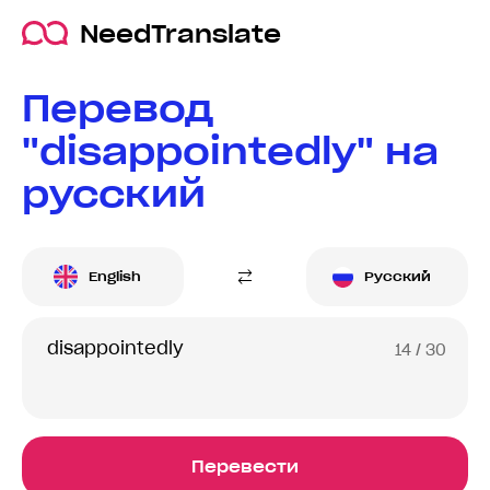
NeedTranslate
Перевод
"disappointedly" на
русский
English
Русский
14
/ 30
Перевести