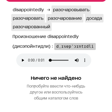
disappointedly
→
разочаровывать
разочаровать
разочарование
досада
разочарованный
Произношение disappointedly
(дисэпойнтидли) :
dˌɪsɐpˈɔɪntɪdli
Ничего не найдено
Попробуйте ввести что-нибудь
другое или воспользуйтесь
общим каталогом слов