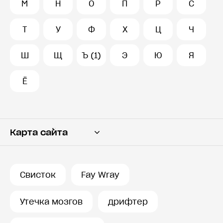
М
Н
О
П
Р
С
Т
У
Ф
Х
Ц
Ч
Ш
Щ
Ъ (1)
Э
Ю
Я
Ё
Карта сайта
Переводчик
Словарь
Свисток
Fay Wray
История запросов
Утечка мозгов
дрифтер