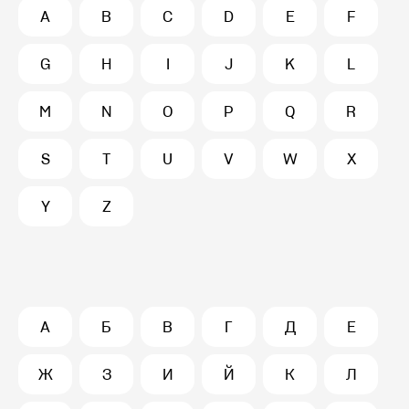
A
B
C
D
E
F
G
H
I
J
K
L
M
N
O
P
Q
R
S
T
U
V
W
X
Y
Z
А
Б
В
Г
Д
Е
Ж
З
И
Й
К
Л