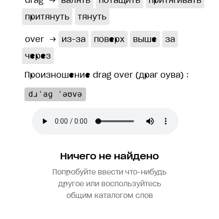
drag
→
валять
потащить
притягивать
притянуть
тянуть
over
→
из-за
поверх
выше
за
через
Произношение drag over (драг оува) :
dɹˈaɡ ˈəʊvə
Ничего не найдено
Попробуйте ввести что-нибудь
другое или воспользуйтесь
общим каталогом слов