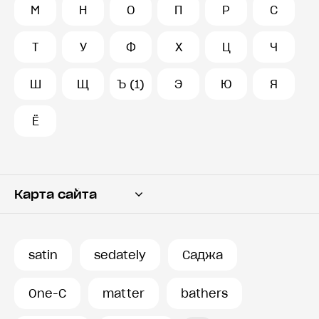
М
Н
О
П
Р
С
Т
У
Ф
Х
Ц
Ч
Ш
Щ
Ъ (1)
Э
Ю
Я
Ё
Карта сайта
Переводчик
Словарь
satin
sedately
Саджа
История запросов
One-C
matter
bathers