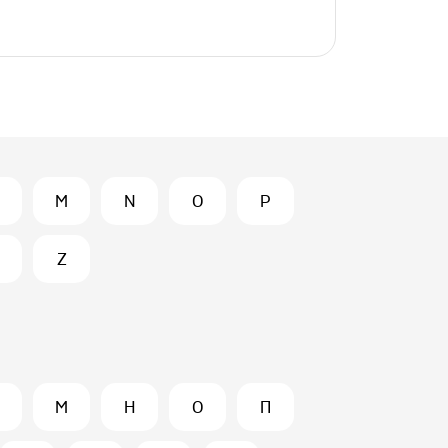
M
N
O
P
Z
М
Н
О
П