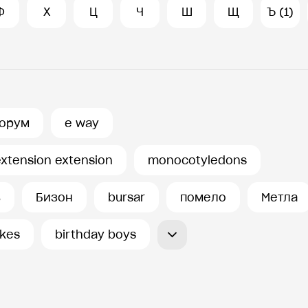
Ф
Х
Ц
Ч
Ш
Щ
Ъ (1)
орум
e way
extension extension
monocotyledons
ь
Бизон
bursar
помело
Метла
akes
birthday boys