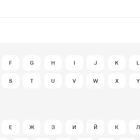
F
G
H
I
J
K
L
S
T
U
V
W
X
Y
Е
Ж
З
И
Й
К
Л