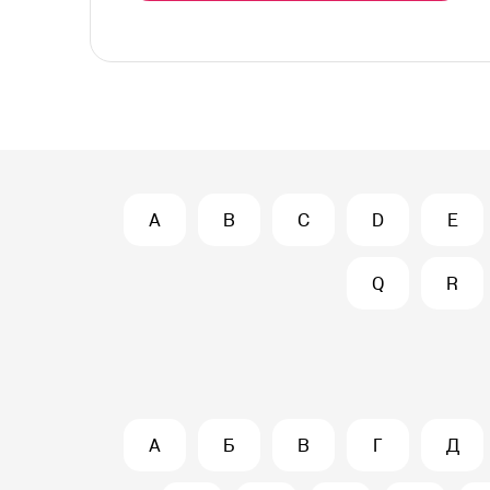
A
B
C
D
E
Q
R
А
Б
В
Г
Д