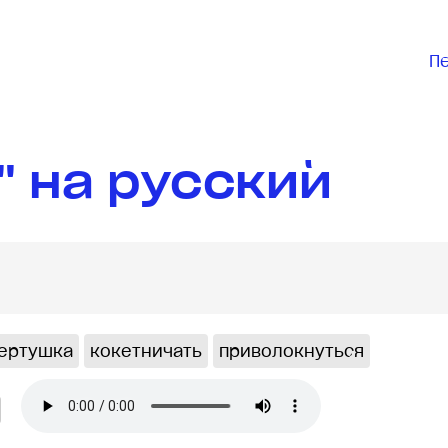
П
t" на русский
ертушка
кокетничать
приволокнуться