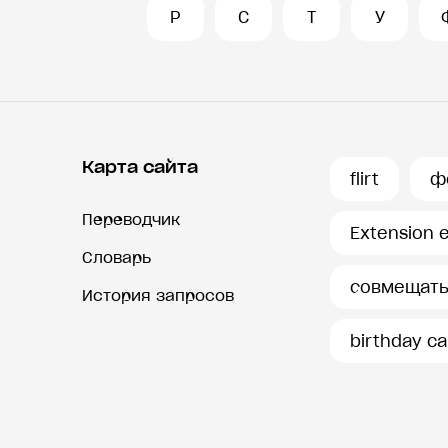
Р
С
Т
У
Карта сайта
flirt
ф
Переводчик
Extension 
Словарь
совмещат
История запросов
birthday c