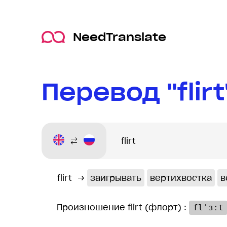
NeedTranslate
Перевод "flir
flirt
→
заигрывать
вертихвостка
в
Произношение flirt (флорт) :
flˈɜːt