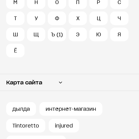
М
Н
О
П
Р
С
Т
У
Ф
Х
Ц
Ч
Ш
Щ
Ъ (1)
Э
Ю
Я
Ё
Карта сайта
Переводчик
Словарь
дылда
интернет-магазин
История запросов
Tintoretto
injured