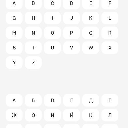
A
B
C
D
E
F
G
H
I
J
K
L
M
N
O
P
Q
R
S
T
U
V
W
X
Y
Z
А
Б
В
Г
Д
Е
Ж
З
И
Й
К
Л