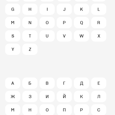
G
H
I
J
K
L
M
N
O
P
Q
R
S
T
U
V
W
X
Y
Z
А
Б
В
Г
Д
Е
Ж
З
И
Й
К
Л
М
Н
О
П
Р
С