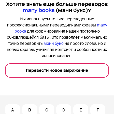
Хотите знать еще больше переводов
many books
(мэни букс)?
Мы используем только переведенные
профессиональными переводчиками фразы
many
books
для формирования нашей постоянно
обновляющейся базы. Это позволяет максимально
точно переводить
мэни букс
не просто слова, но и
целые фразы, учитывая контекст и особенности их
использования.
Перевести новое выражение
A
B
C
D
E
F