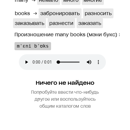
many
→
немало
много
многие
books
→
забронировать
разносить
заказывать
разнести
заказать
Произношение many books (мэни букс) :
mˈɛni bˈʊks
Ничего не найдено
Попробуйте ввести что-нибудь
другое или воспользуйтесь
общим каталогом слов