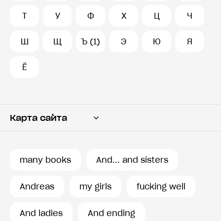
Т
У
Ф
Х
Ц
Ч
Ш
Щ
Ъ (1)
Э
Ю
Я
Ё
Карта сайта
Переводчик
Словарь
many books
And... and sisters
История запросов
Andreas
my girls
fucking well
And ladies
And ending