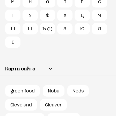
М
Н
О
П
Р
С
Т
У
Ф
Х
Ц
Ч
Ш
Щ
Ъ (1)
Э
Ю
Я
Ё
Карта сайта
Переводчик
Словарь
green food
Nobu
Nods
История запросов
Cleveland
Cleaver