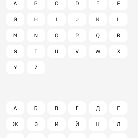
A
B
C
D
E
F
G
H
I
J
K
L
M
N
O
P
Q
R
S
T
U
V
W
X
Y
Z
А
Б
В
Г
Д
Е
Ж
З
И
Й
К
Л