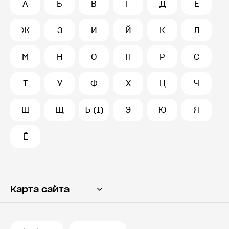
А
Б
В
Г
Д
Е
Ж
З
И
Й
К
Л
М
Н
О
П
Р
С
Т
У
Ф
Х
Ц
Ч
Ш
Щ
Ъ (1)
Э
Ю
Я
Ё
Карта сайта
Переводчик
Словарь