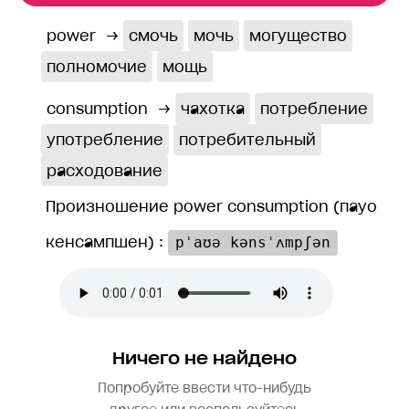
power
→
смочь
мочь
могущество
полномочие
мощь
consumption
→
чахотка
потребление
употребление
потребительный
расходование
Произношение power consumption (пауо
кенсампшен) :
pˈaʊə kənsˈʌmpʃən
Ничего не найдено
Попробуйте ввести что-нибудь