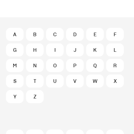
A
B
C
D
E
F
G
H
I
J
K
L
M
N
O
P
Q
R
S
T
U
V
W
X
Y
Z