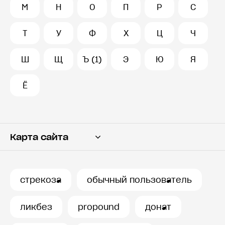
М
Н
О
П
Р
С
Т
У
Ф
Х
Ц
Ч
Ш
Щ
Ъ (1)
Э
Ю
Я
Ё
Карта сайта
Переводчик
Словарь
стрекоза
обычный пользователь
История запросов
ликбез
propound
донат