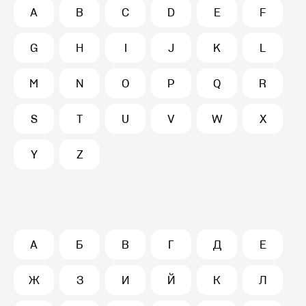
A
B
C
D
E
F
G
H
I
J
K
L
M
N
O
P
Q
R
S
T
U
V
W
X
Y
Z
А
Б
В
Г
Д
Е
Ж
З
И
Й
К
Л