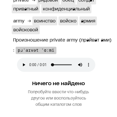
private
→
рядовой
боец
солдат
приватный
конфиденциальный
army
→
воинство
войско
армия
войсковой
Произношение private army (прайват ами)
:
pɹˈaɪvət ˈɑːmi
Ничего не найдено
Попробуйте ввести что-нибудь
другое или воспользуйтесь
общим каталогом слов