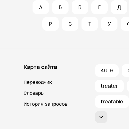
А
Б
В
Г
Д
Р
С
Т
У
Карта сайта
46. 9
Переводчик
treater
Словарь
treatable
История запросов