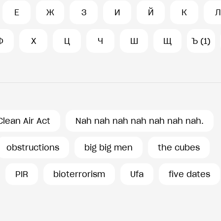
Е
Ж
З
И
Й
К
Л
Ф
Х
Ц
Ч
Ш
Щ
Ъ (1)
Clean Air Act
Nah nah nah nah nah nah nah.
obstructions
big big men
the cubes
PIR
bioterrorism
Ufa
five dates