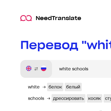
NeedTranslate
Перевод "whi
white
→
белок
белый
schools
→
дрессировать
косяк
ст