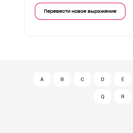
Перевести новое выражение
A
B
C
D
E
Q
R