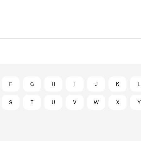
F
G
H
I
J
K
L
S
T
U
V
W
X
Y