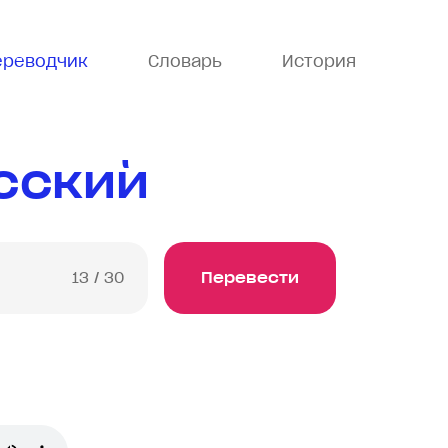
ереводчик
Словарь
История
усский
13
/ 30
Перевести