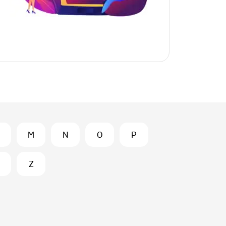
M
N
O
P
Z