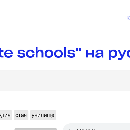
П
te schools" на р
удия
стая
училище