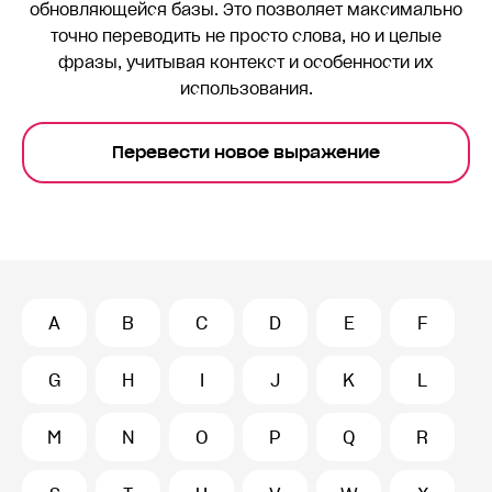
обновляющейся базы. Это позволяет максимально
точно переводить
не просто слова, но и целые
фразы, учитывая контекст и особенности их
использования.
Перевести новое выражение
A
B
C
D
E
F
G
H
I
J
K
L
M
N
O
P
Q
R