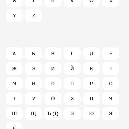
S
T
U
V
W
X
Y
Z
А
Б
В
Г
Д
Е
Ж
З
И
Й
К
Л
М
Н
О
П
Р
С
Т
У
Ф
Х
Ц
Ч
Ш
Щ
Ъ (1)
Э
Ю
Я
Ё