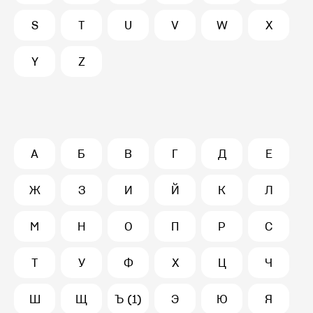
S
T
U
V
W
X
Y
Z
А
Б
В
Г
Д
Е
Ж
З
И
Й
К
Л
М
Н
О
П
Р
С
Т
У
Ф
Х
Ц
Ч
Ш
Щ
Ъ (1)
Э
Ю
Я