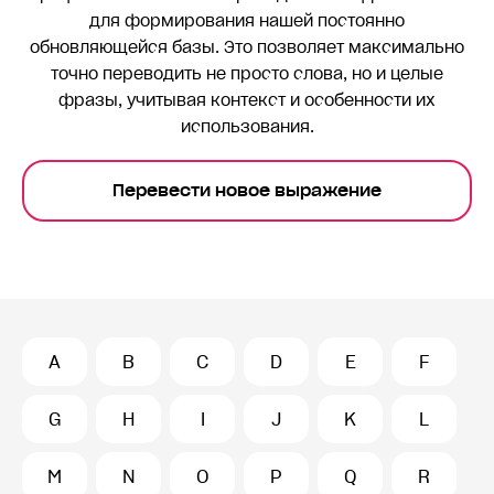
для формирования нашей постоянно
обновляющейся базы. Это позволяет максимально
точно переводить
не просто слова, но и целые
фразы, учитывая контекст и особенности их
использования.
Перевести новое выражение
A
B
C
D
E
F
G
H
I
J
K
L
M
N
O
P
Q
R