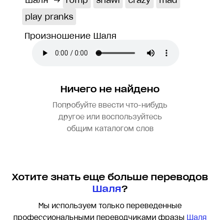
Шаля
→
romp
shawl
crazy
mad
play pranks
Произношение Шаля
Ничего не найдено
Попробуйте ввести что-нибудь
другое или воспользуйтесь
общим каталогом слов
Хотите знать еще больше переводов
Шаля
?
Мы используем только переведенные
профессиональными переводчиками фразы
Шаля