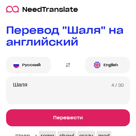
NeedTranslate
Перевод "Шаля" на
английский
Русский
English
4
/ 30
Перевести