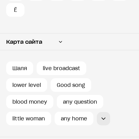
Ё
Карта сайта
Переводчик
Словарь
Шаля
live broadcast
История запросов
lower level
Good song
blood money
any question
little woman
any home