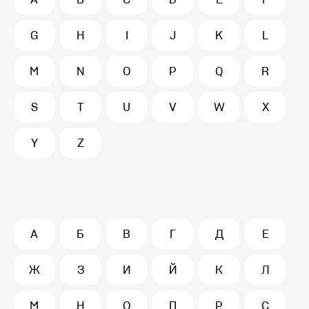
G
H
I
J
K
L
M
N
O
P
Q
R
S
T
U
V
W
X
Y
Z
А
Б
В
Г
Д
Е
Ж
З
И
Й
К
Л
М
Н
О
П
Р
С