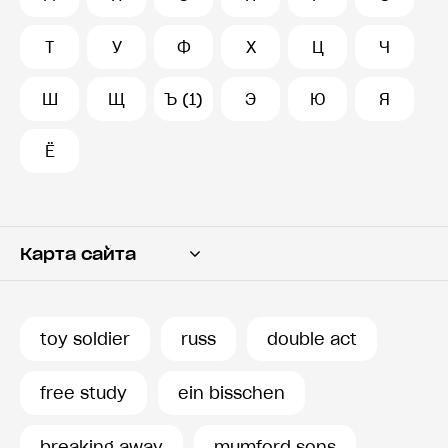
Т
У
Ф
Х
Ц
Ч
Ш
Щ
Ъ (1)
Э
Ю
Я
Ё
Карта сайта
Переводчик
Словарь
toy soldier
russ
double act
История запросов
free study
ein bisschen
breaking away
mumford sons