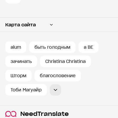
Карта сайта
Переводчик
Словарь
alum
быть голодным
a BE
История запросов
зачинать
Christina Christina
Шторм
благословение
Тоби Магуайр
NeedTranslate