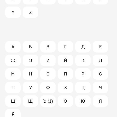
Y
Z
А
Б
В
Г
Д
Е
Ж
З
И
Й
К
Л
М
Н
О
П
Р
С
Т
У
Ф
Х
Ц
Ч
Ш
Щ
Ъ (1)
Э
Ю
Я
Ё