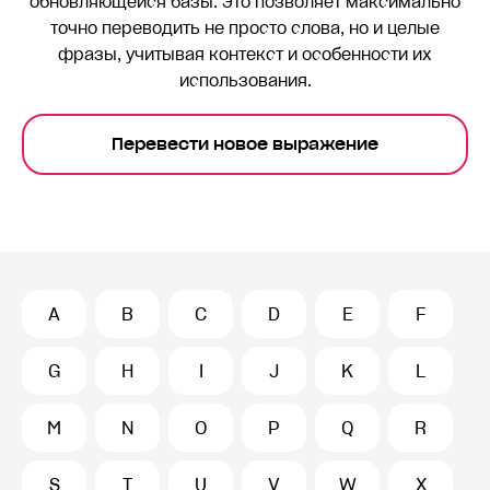
обновляющейся базы. Это позволяет максимально
точно переводить
не просто слова, но и целые
фразы, учитывая контекст и особенности их
использования.
Перевести новое выражение
A
B
C
D
E
F
G
H
I
J
K
L
M
N
O
P
Q
R
S
T
U
V
W
X