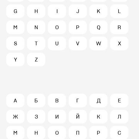
G
H
I
J
K
L
M
N
O
P
Q
R
S
T
U
V
W
X
Y
Z
А
Б
В
Г
Д
Е
Ж
З
И
Й
К
Л
М
Н
О
П
Р
С