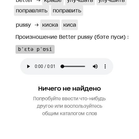
Better
→
краше
улучшать
улучшить
поправлять
поправить
pussy
→
киска
киса
Произношение Better pussy (бэте пуси) :
bˈɛtə pˈʊsi
Ничего не найдено
Попробуйте ввести что-нибудь
другое или воспользуйтесь
общим каталогом слов