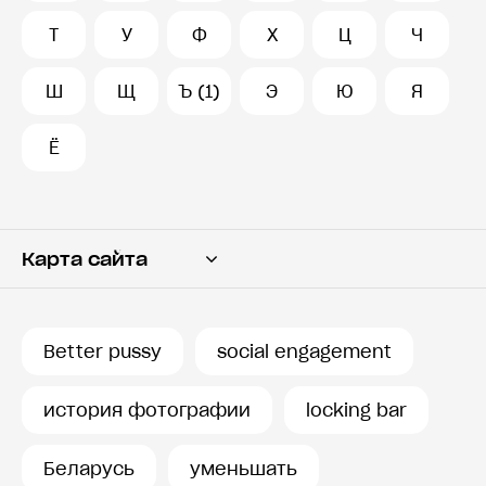
Т
У
Ф
Х
Ц
Ч
Ш
Щ
Ъ (1)
Э
Ю
Я
Ё
Карта сайта
Переводчик
Словарь
Better pussy
social engagement
История запросов
история фотографии
locking bar
Беларусь
уменьшать