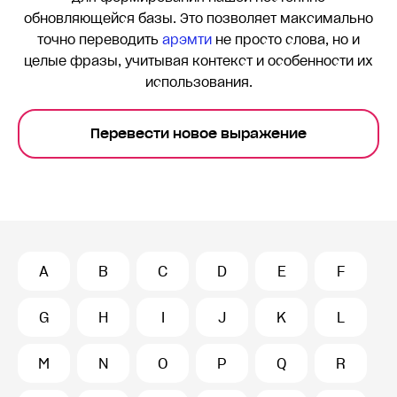
обновляющейся базы. Это позволяет максимально
точно переводить
арэмти
не просто слова, но и
целые фразы, учитывая контекст и особенности их
использования.
Перевести новое выражение
A
B
C
D
E
F
G
H
I
J
K
L
M
N
O
P
Q
R