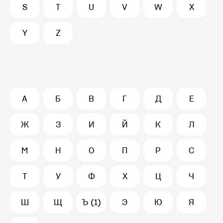
S
T
U
V
W
X
Y
Z
А
Б
В
Г
Д
Е
Ж
З
И
Й
К
Л
М
Н
О
П
Р
С
Т
У
Ф
Х
Ц
Ч
Ш
Щ
Ъ (1)
Э
Ю
Я