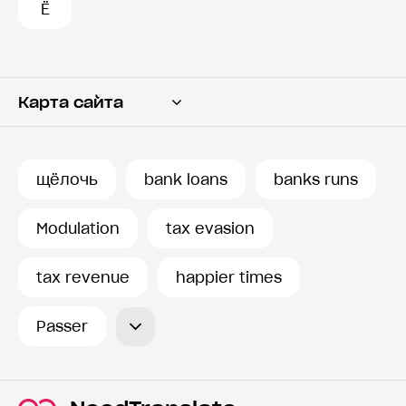
Ё
Карта сайта
Переводчик
Словарь
щёлочь
bank loans
banks runs
История запросов
Modulation
tax evasion
tax revenue
happier times
Passer