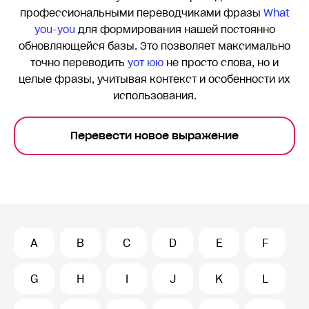
профессиональными переводчиками фразы
What
you-you
для формирования нашей постоянно
обновляющейся базы. Это позволяет максимально
точно переводить
yот юю
не просто слова, но и
целые фразы, учитывая контекст и особенности их
использования.
Перевести новое выражение
A
B
C
D
E
F
G
H
I
J
K
L