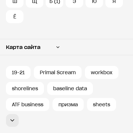
Ш
Щ
Ъ (1)
Э
Ю
Я
Ё
Карта сайта
Переводчик
Словарь
19-21
Primal Scream
workbox
История запросов
shorelines
baseline data
ATF business
призма
sheets