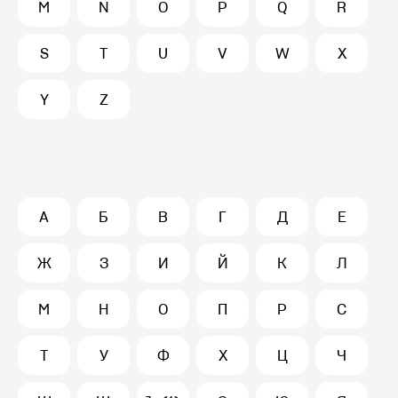
M
N
O
P
Q
R
S
T
U
V
W
X
Y
Z
А
Б
В
Г
Д
Е
Ж
З
И
Й
К
Л
М
Н
О
П
Р
С
Т
У
Ф
Х
Ц
Ч