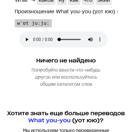
What
→
каков
ну
как
что
экий
Произношение What you-you (yот юю) :
wˈɒt juːjuː
Ничего не найдено
Попробуйте ввести что-нибудь
другое или воспользуйтесь
общим каталогом слов
Хотите знать еще больше переводов
What you-you
(yот юю)?
Мы используем только переведенные