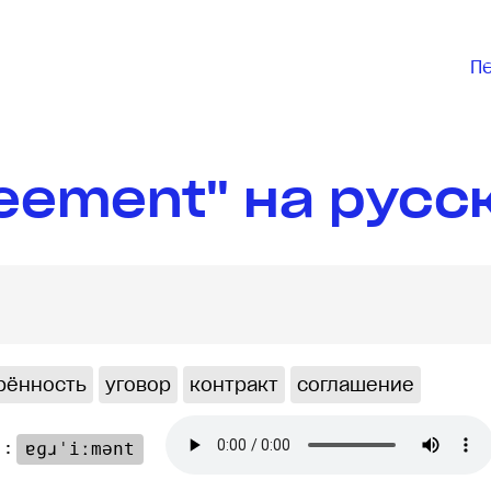
П
eement" на русс
рённость
уговор
контракт
соглашение
 :
ɐɡɹˈiːmənt