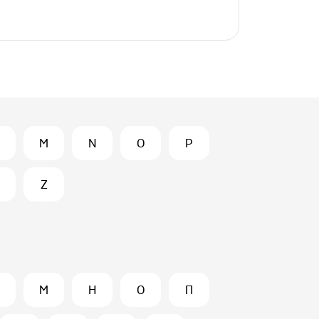
M
N
O
P
Z
М
Н
О
П