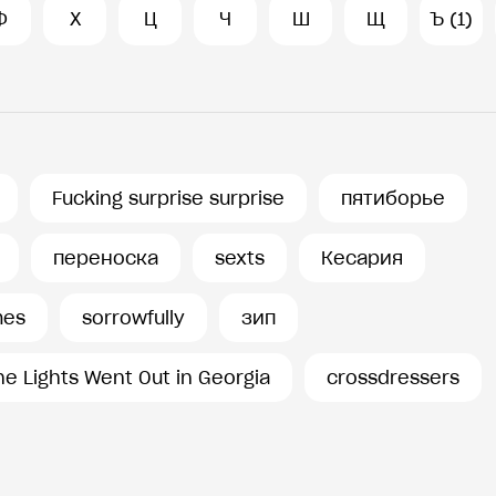
Ф
Х
Ц
Ч
Ш
Щ
Ъ (1)
Fucking surprise surprise
пятиборье
переноска
sexts
Кесария
mes
sorrowfully
зип
he Lights Went Out in Georgia
crossdressers