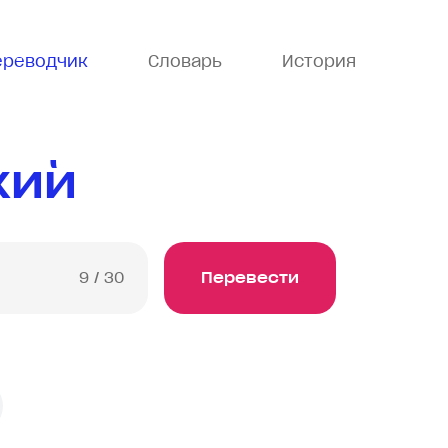
ереводчик
Словарь
История
кий
9
/ 30
Перевести