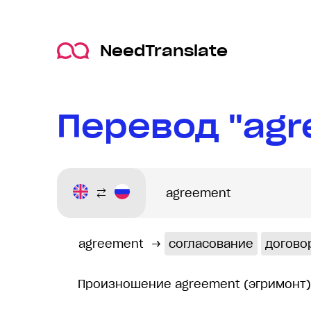
NeedTranslate
Перевод "agr
agreement
→
согласование
догово
Произношение agreement (эгримонт)