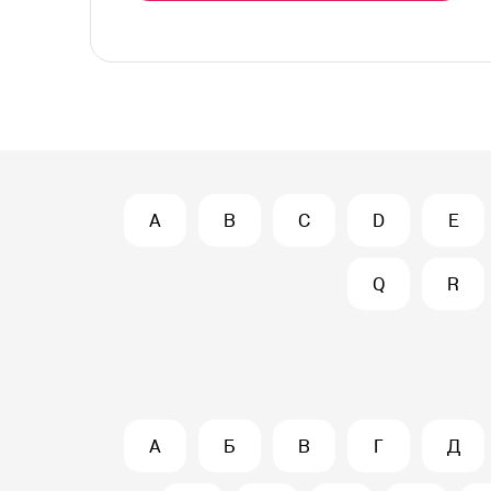
A
B
C
D
E
Q
R
А
Б
В
Г
Д