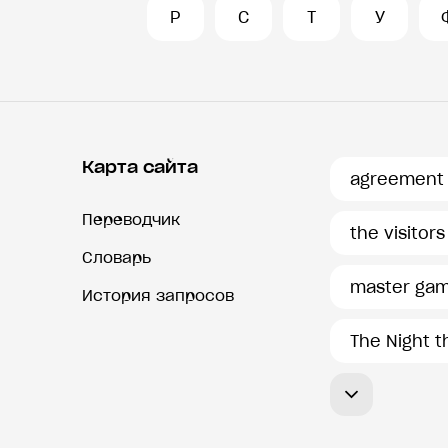
Р
С
Т
У
Карта сайта
agreement
Переводчик
the visitors
Словарь
master ga
История запросов
The Night t