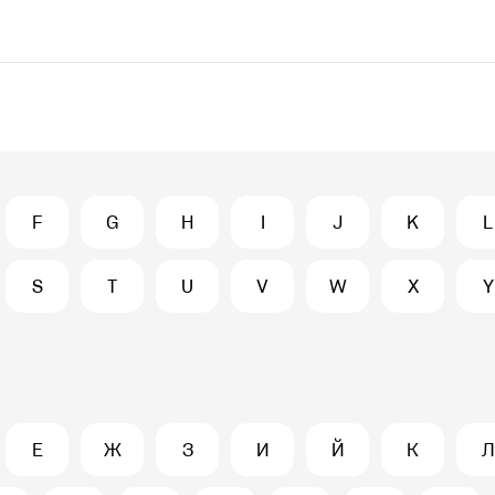
F
G
H
I
J
K
L
S
T
U
V
W
X
Y
Е
Ж
З
И
Й
К
Л