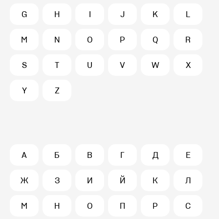
G
H
I
J
K
L
M
N
O
P
Q
R
S
T
U
V
W
X
Y
Z
А
Б
В
Г
Д
Е
Ж
З
И
Й
К
Л
М
Н
О
П
Р
С