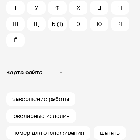
Т
У
Ф
Х
Ц
Ч
Ш
Щ
Ъ (1)
Э
Ю
Я
Ё
Карта сайта
Переводчик
Словарь
завершение работы
История запросов
ювелирные изделия
номер для отслеживания
шатать