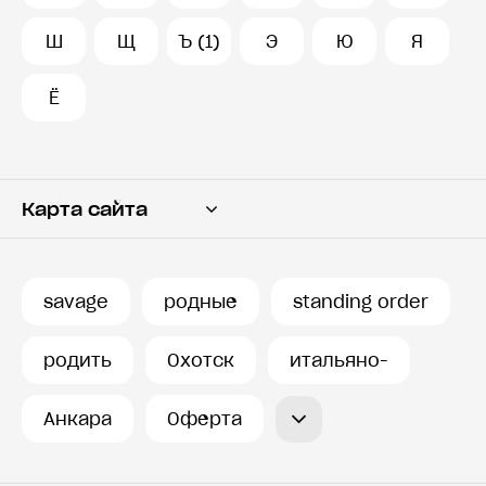
Ш
Щ
Ъ (1)
Э
Ю
Я
Ё
Карта сайта
Переводчик
Словарь
savage
родные
standing order
История запросов
родить
Охотск
итальяно-
Анкара
Оферта