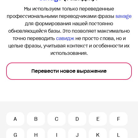
Мы используем только переведенные
профессиональными переводчиками фразы
savage
для формирования нашей постоянно
обновляющейся базы. Это позволяет максимально
точно переводить
савидж
не просто слова, но и
целые фразы, учитывая контекст и особенности их
использования.
Перевести новое выражение
A
B
C
D
E
F
G
H
I
J
K
L