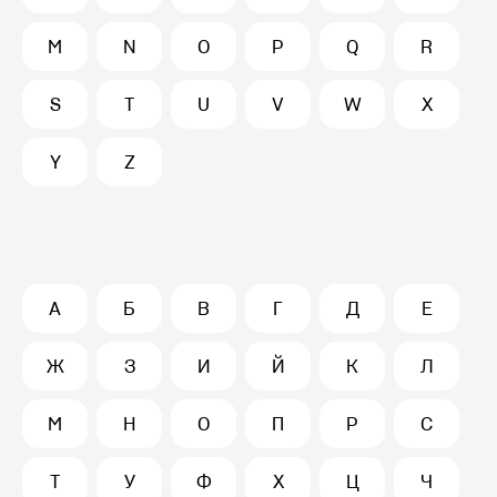
M
N
O
P
Q
R
S
T
U
V
W
X
Y
Z
А
Б
В
Г
Д
Е
Ж
З
И
Й
К
Л
М
Н
О
П
Р
С
Т
У
Ф
Х
Ц
Ч