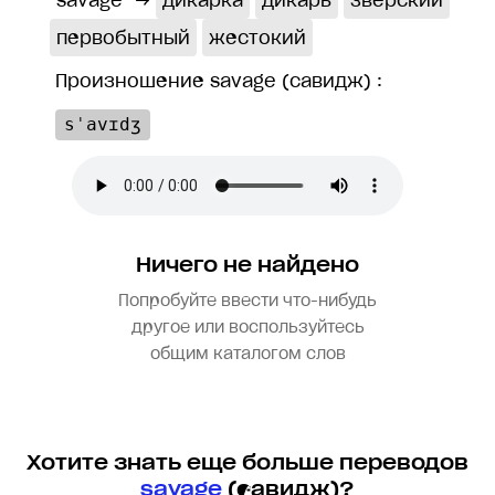
savage
→
дикарка
дикарь
зверский
первобытный
жестокий
Произношение savage (савидж) :
sˈavɪdʒ
Ничего не найдено
Попробуйте ввести что-нибудь
другое или воспользуйтесь
общим каталогом слов
Хотите знать еще больше переводов
savage
(савидж)?