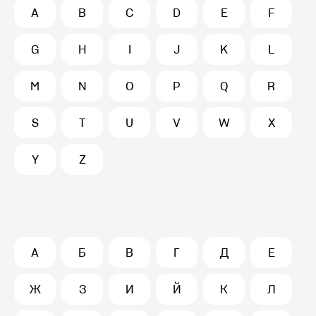
A
B
C
D
E
F
G
H
I
J
K
L
M
N
O
P
Q
R
S
T
U
V
W
X
Y
Z
А
Б
В
Г
Д
Е
Ж
З
И
Й
К
Л