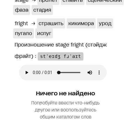
stage
→
пролёт
ставить
сценический
фаза
стадия
fright
→
страшить
кикимора
урод
пугало
испуг
Произношение stage fright (стэйдж
фрайт) :
stˈeɪdʒ fɹˈaɪt
Ничего не найдено
Попробуйте ввести что-нибудь
другое или воспользуйтесь
общим каталогом слов