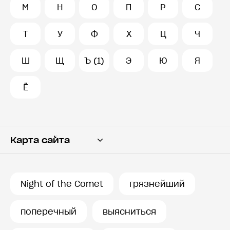
М
Н
О
П
Р
С
Т
У
Ф
Х
Ц
Ч
Ш
Щ
Ъ (1)
Э
Ю
Я
Ё
Карта сайта
Переводчик
Словарь
Night of the Comet
грязнейший
История запросов
поперечный
выясниться