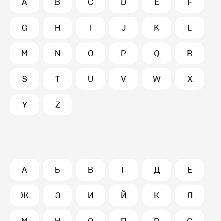
A
B
C
D
E
F
G
H
I
J
K
L
M
N
O
P
Q
R
S
T
U
V
W
X
Y
Z
А
Б
В
Г
Д
Е
Ж
З
И
Й
К
Л