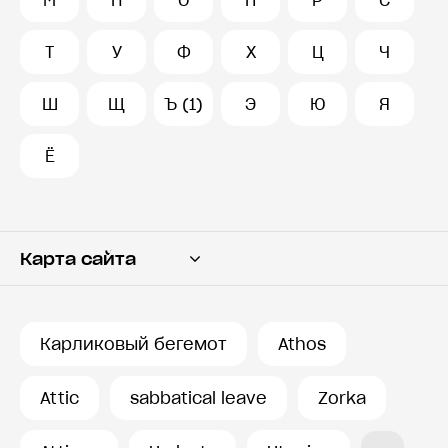
М
Н
О
П
Р
С
Т
У
Ф
Х
Ц
Ч
Ш
Щ
Ъ (1)
Э
Ю
Я
Ё
Карта сайта
Переводчик
Словарь
Карликовый бегемот
Athos
История запросов
Attic
sabbatical leave
Zorka